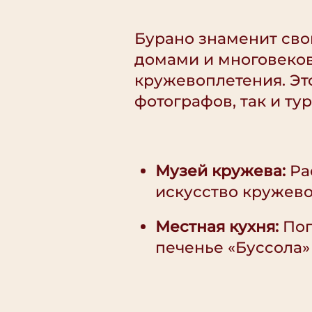
Бурано знаменит св
домами и многовеко
кружевоплетения. Эт
фотографов, так и тур
Музей кружева:
Ра
искусство кружево
Местная кухня:
Поп
печенье «Буссола»