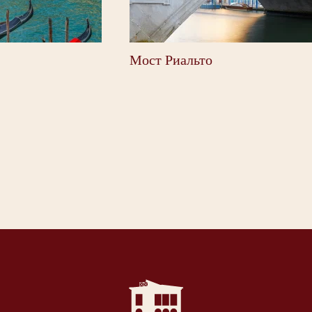
Мост Риальто
К