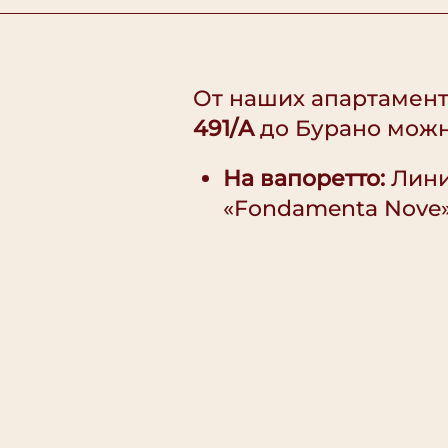
От наших апартамент
491/A
до Бурано можн
На вапоретто:
Лини
«Fondamenta Nove»