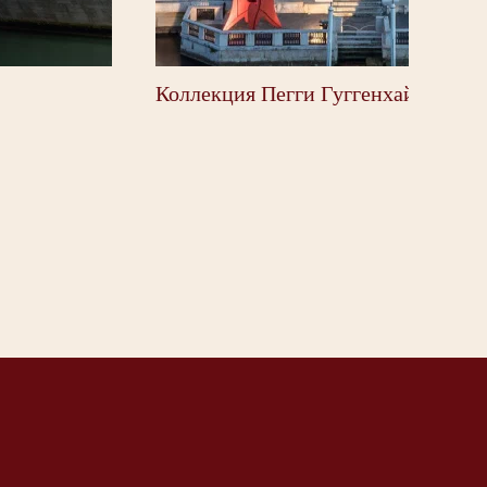
оллекция Пегги Гуггенхайм
Буран