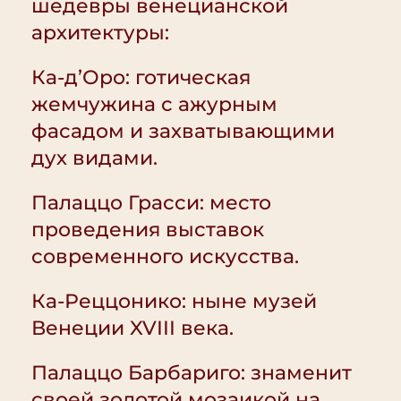
шедевры венецианской
архитектуры:
Ка-д’Оро: готическая
жемчужина с ажурным
фасадом и захватывающими
дух видами.
Палаццо Грасси: место
проведения выставок
современного искусства.
Ка-Реццонико: ныне музей
Венеции XVIII века.
Палаццо Барбариго: знаменит
своей золотой мозаикой на